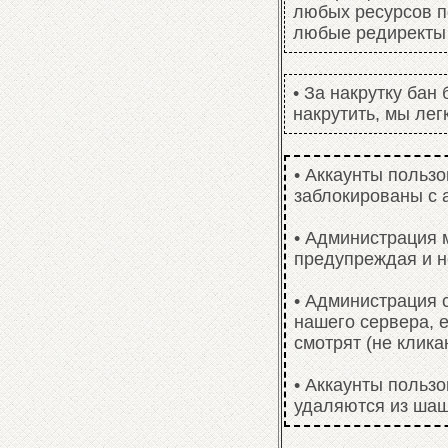
любых ресурсов п
любые редиректы и
• За накрутку бан
накрутить, мы лег
• Аккаунты польз
заблокированы с 
• Администрация 
предупреждая и н
• Администрация 
нашего сервера, 
смотрят (не клика
• Аккаунты пользо
удаляются из шаш