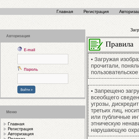
Главная
Регистрация
Авториза
Заг
Авторизация
Правила
E-mail
• Загружая изобра
прочитали, понял
Пароль
пользовательское
• Запрещено загру
всеобщего сведе
угрозы, дискредит
третьих лиц, носи
Меню
или публичные ин
этническую ненав
Главная
Регистрация
нарушающую охран
Авторизация
Правила