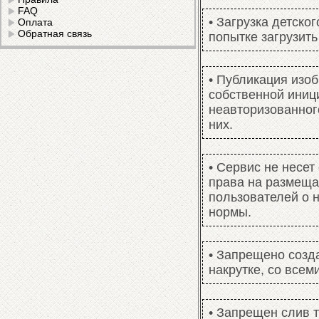
FAQ
• Загрузка детско
Оплата
Обратная связь
попытке загрузить
• Публикация изо
собственной иници
неавторизованного
них.
• Сервис не несет
права на размеща
пользователей о 
нормы.
• Запрещено созда
накрутке, со все
• Запрещен слив 