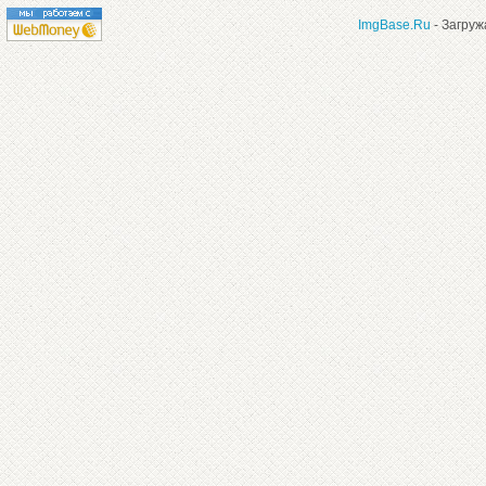
ImgBase.Ru
- Загруж